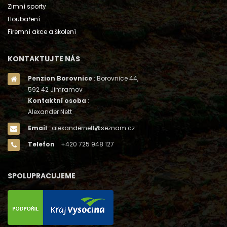
Zimní sporty
Houbaření
Firemní akce a školení
KONTAKTUJTE NÁS
Penzion Borovnice
: Borovnice 44,
592 42 Jimramov
Kontaktní osoba
:
Alexander Nett
Email
: alexandernett@seznam.cz
Telefon
: +420 725 948 127
SPOLUPRACUJEME