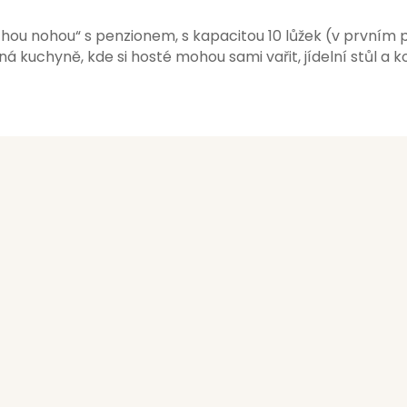
hou nohou“ s penzionem, s kapacitou 10 lůžek (v prvním p
kuchyně, kde si hosté mohou sami vařit, jídelní stůl a ko