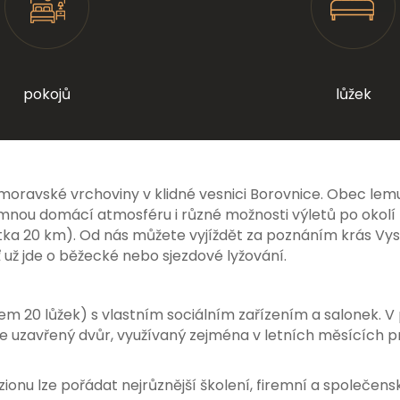
pokojů
lůžek
ravské vrchoviny v klidné vesnici Borovnice. Obec lemuje
mnou domácí atmosféru i různé možnosti výletů po okolí 
a 20 km). Od nás můžete vyjíždět za poznáním krás Vysoči
ať už jde o běžecké nebo sjezdové lyžování.
m 20 lůžek) s vlastním sociálním zařízením a salonek. V
 uzavřený dvůr, využívaný zejména v letních měsících pro
u lze pořádat nejrůznější školení, firemní a společenské 