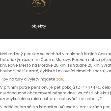
objekty
Náš rodinný penzion se nachází v malebné krajině Českomo
historickým územím Čech a Moravy. Penzion nabízí příje
km, Nové Město na Moravě 20 km, Tři Studně 20 km, Svratk
houbaři, pěší turisté, cyklisté i milovníci zimních sportů, 
Tipy na túry a výlety najdete
zde
.
V prvním patře penzionu je pět pokojů (2+4+4+4+6, celke
a jednoduché občerstvení během dne. Součástí objektu je
uzamykatelnou místnost pro uschování kol nebo lyží.
V odděleném sále s kapacitou 40 osob v prostorách penzion