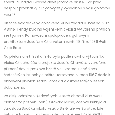
sportu tu najdou krásné devítijamkové hřiště. Tak proč
nespojit procházky či cyklovýlety Vysočinou s vaší golfovou
vášní?
Historie svrateckého golfového klubu začala 8. května 1932
v Brně. Tehdy bylo na vojenském cvičišti vytvořeno prvních
šest jamek. Po navázání spolupráce s golfovým
architektem Josefem Charvátem vznikl 19. října 1936 Golf
Club Brno.
Na přelomu let 1939 a 1940 bylo podle návrhu výtvarníka
Aloise Chocholáče a projektu Josefa Charváta vytvořeno
přírodní devíti jamkové hřiště ve Svratce. Počátkem
šedesátých let nebylo hřiště udržováno. V roce 1967 došlo k
obnovení prvních sedmi jamek a v osmdesátých letech
dokončeno.
Po delší odmlce v šedesátých letech obnovil klub svou
činnost za přispění pánů Otakara Mikše, Zdeňka Přikryla a
Jaroslava Boučka nikoliv však v Brně, ale ve Svratce, kde
bylo postupně vybudováno devíti jamkové hřiště. GOLF