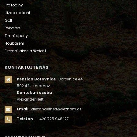
Pro rodiny
Jízda na koni
Golf
Rybaření
Zimní sporty
Houbaření
Firemní akce a školení
KONTAKTUJTE NÁS
Penzion Borovnice
: Borovnice 44,
592 42 Jimramov
Kontaktní osoba
:
Alexander Nett
Email
: alexandernett@seznam.cz
Telefon
: +420 725 948 127