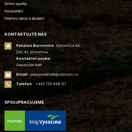
Zimní sporty
Houbaření
Firemní akce a školení
KONTAKTUJTE NÁS
Penzion Borovnice
: Borovnice 44,
592 42 Jimramov
Kontaktní osoba
:
Alexander Nett
Email
: alexandernett@seznam.cz
Telefon
: +420 725 948 127
SPOLUPRACUJEME